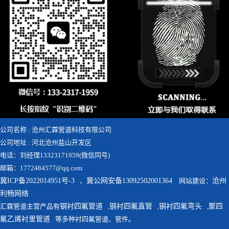
公司名称 : 沧州汇霖管道科技有限公司
公司地址 : 河北沧州盐山开发区
电话：刘经理13323171959(微信同号)
邮箱：1772484577@qq.com
冀ICP备2022014951号-3
、
冀公网安备13092502001364
网站建设：
沧州
利畅网络
汇霖管道主营产品有
钢衬四氟管道
,
钢衬四氟直管
,
钢衬四氟弯头
,
聚四
氟乙烯衬里管道
等多种衬四氟管道、管件。