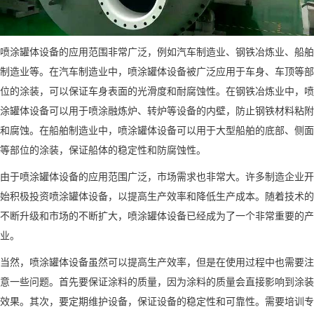
喷涂罐体设备的应用范围非常广泛，例如汽车制造业、钢铁冶炼业、船舶
制造业等。在汽车制造业中，喷涂罐体设备被广泛应用于车身、车顶等部
位的涂装，可以保证车身表面的光滑度和耐腐蚀性。在钢铁冶炼业中，喷
涂罐体设备可以用于喷涂融炼炉、转炉等设备的内壁，防止钢铁材料粘附
和腐蚀。在船舶制造业中，喷涂罐体设备可以用于大型船舶的底部、侧面
等部位的涂装，保证船体的稳定性和防腐蚀性。
由于喷涂罐体设备的应用范围广泛，市场需求也非常大。许多制造企业开
始积极投资喷涂罐体设备，以提高生产效率和降低生产成本。随着技术的
不断升级和市场的不断扩大，喷涂罐体设备已经成为了一个非常重要的产
业。
当然，喷涂罐体设备虽然可以提高生产效率，但是在使用过程中也需要注
意一些问题。首先要保证涂料的质量，因为涂料的质量会直接影响到涂装
效果。其次，要定期维护设备，保证设备的稳定性和可靠性。需要培训专