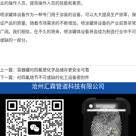
业的操作人员，提高操作人员的技能和素质。
喷涂罐体设备作为一种专门用于涂装的设备，可以大大提高生产效率，保
证产品的质量。随着市场需求的不断增加，喷涂罐体设备的产业前景非常
广阔。我们相信，在不久的将来，喷涂罐体设备将会成为制造行业中不可
或缺的一部分。
上一篇：容器罐衬四氟使化学品储存更安全可靠
下一篇：衬四氟塔节不可或缺的化工设备密封件
沧州汇霖管道科技有限公司