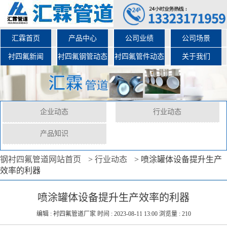
汇霖首页
产品中心
公司业绩
公司场景
衬四氟新闻
衬四氟钢管动态
衬四氟管件动态
关于我们
企业动态
行业动态
产品知识
钢衬四氟管道网站首页
>
行业动态
>
喷涂罐体设备提升生产
效率的利器
喷涂罐体设备提升生产效率的利器
编辑 : 衬四氟管道厂家 时间 : 2023-08-11 13:00 浏览量 : 210