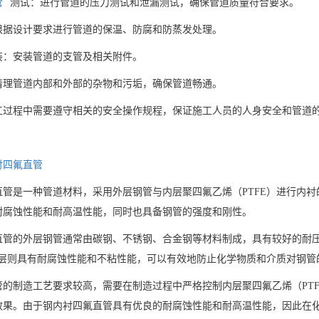
管
测试：进行管道的压力测试和泄漏测试，确保管道质量符合要求。
根据设计要求进行管道的保温、防腐和防蒸发处理。
装：安装管道的支管及相关附件。
清理管道内部和外部的杂物和污垢，确保管道畅通。
工过程中需要遵守相关的安全操作规程，保证施工人员的人身安全和管道
衬四氟直管
直管是一种管道材料，采用外层钢管与内层聚四氟乙烯（PTFE）进行内
耐腐蚀性能和耐高温性能，同时也具备钢管的强度和刚性。
直管的外层钢管通常由碳钢、不锈钢、合金钢等材料制成，具有较好的耐
）涂层则具有耐腐蚀性能和不粘性能，可以有效地防止化学物质和介质对钢
管的制造工艺要求较高，需要在制造过程中严格控制内层聚四氟乙烯（PT
效果。由于钢内衬四氟直管具有优良的耐腐蚀性能和耐高温性能，因此在