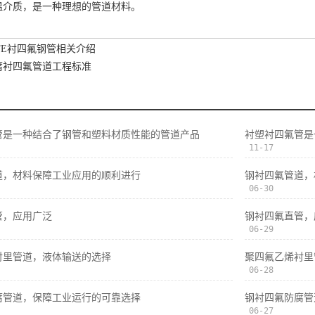
温介质，是一种理想的管道材料。
FE衬四氟钢管相关介绍
腐衬四氟管道工程标准
管是一种结合了钢管和塑料材质性能的管道产品
衬塑衬四氟管是
11-17
道，材料保障工业应用的顺利进行
钢衬四氟管道，
06-30
管，应用广泛
钢衬四氟直管，
06-29
衬里管道，液体输送的选择
聚四氟乙烯衬里
06-28
腐管道，保障工业运行的可靠选择
钢衬四氟防腐管
06-27