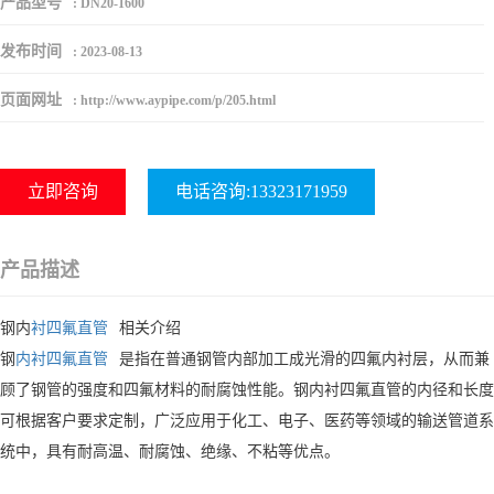
产品型号
:
DN20-1600
发布时间
:
2023-08-13
页面网址
:
http://www.aypipe.com/p/205.html
立即咨询
电话咨询:13323171959
产品描述
钢内
衬四氟直管
相关介绍
钢
内衬四氟直管
是指在普通钢管内部加工成光滑的四氟内衬层，从而兼
顾了钢管的强度和四氟材料的耐腐蚀性能。钢内衬四氟直管的内径和长度
可根据客户要求定制，广泛应用于化工、电子、医药等领域的输送管道系
统中，具有耐高温、耐腐蚀、绝缘、不粘等优点。