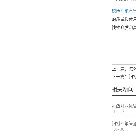
模压四氟直
的质量和使
蚀性介质和
上一篇：怎
下一篇：钢
相关新闻
衬塑衬四氟
11-17
钢衬四氟管
06-30