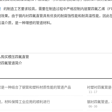
管
的制造工艺要求较高，需要在制造过程中严格控制内层聚四氟乙烯（P
用效果。由于钢内衬四氟直管具有优良的耐腐蚀性能和耐高温性能，因此
高温介质，是一种理想的管道材料。
么购买模压四氟直管
衬四氟管道简介
管是一种结合了钢管和塑料材质性能的管道产品
衬塑衬四氟管是
11-17
道，材料保障工业应用的顺利进行
钢衬四氟管道，
06-30