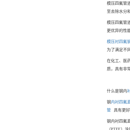
模压四氟管道
至去除水分
模压四氟管
更优异的性
模压衬四氟
为了满足不
在化工、医
质，具有非
什么是钢内
钢
内衬四氟
管
具有更好
钢内衬四氟
（PTFE