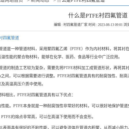
道网站首页
>
新闻动态
>
什么是PTFE衬四氟管道
什么是PTFE衬四氟管道
编辑 : 衬四氟管道厂家 时间 : 2023-08-13 09:01 浏览
E衬四氟管道
氟管道是一种管道材料，采用聚四氟乙烯（PTFE）作为内衬材料，将其衬
高温性能的聚合物材料，能够在化学、医药、食品等行业中广泛应用。
氟管道的制造工艺较为复杂，需要先将PTFE材料加工成管道形状，再将
2mm之间，可以根据需要进行调整。PTFE衬四氟管道具有的耐腐蚀性、
以及高温高压介质中使用。
料相比，PTFE衬四氟管道具有以下优点：
蚀性能。PTFE本身就是一种耐腐蚀性非常好的材料，可以很好地保护管道
PTFE的熔点非常高，可以在高温下使用而不会变形。
TFE表面具有很好的不粘性能，可以避免流体在管道内积聚，从而减小阻力