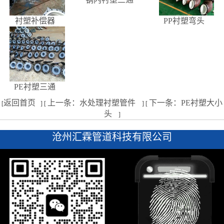
衬塑补偿器
PP衬塑弯头
PE衬塑三通
返回首页
上一条：水处理衬塑管件
下一条：PE衬塑大小
[
] [
] [
头
]
沧州汇霖管道科技有限公司