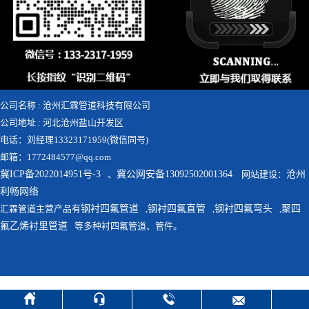
公司名称 : 沧州汇霖管道科技有限公司
公司地址 : 河北沧州盐山开发区
电话：刘经理13323171959(微信同号)
邮箱：1772484577@qq.com
冀ICP备2022014951号-3
、
冀公网安备13092502001364
网站建设：
沧州
利畅网络
汇霖管道主营产品有
钢衬四氟管道
,
钢衬四氟直管
,
钢衬四氟弯头
,
聚四
氟乙烯衬里管道
等多种衬四氟管道、管件。



