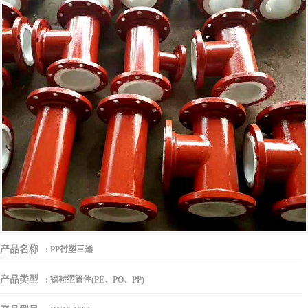
产品名称
:
PP衬塑三通
产品类型
:
钢衬塑管件(PE、PO、PP)