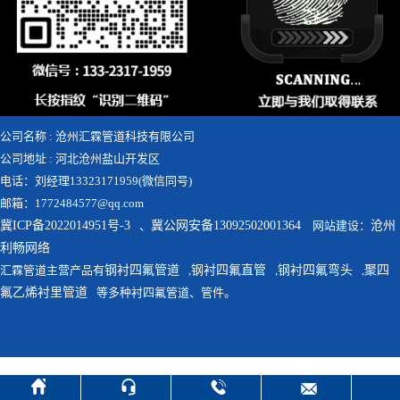
公司名称 : 沧州汇霖管道科技有限公司
公司地址 : 河北沧州盐山开发区
电话：刘经理13323171959(微信同号)
邮箱：1772484577@qq.com
冀ICP备2022014951号-3
、
冀公网安备13092502001364
网站建设：
沧州
利畅网络
汇霖管道主营产品有
钢衬四氟管道
,
钢衬四氟直管
,
钢衬四氟弯头
,
聚四
氟乙烯衬里管道
等多种衬四氟管道、管件。



