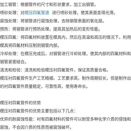
加工钢管：根据管件的尺寸和形状要求，加工出钢管。
喷砂处理：对
模压四氟管道
进行喷砂处理，使其表面变得光滑。
腐蚀处理：将钢管进行腐蚀处理，去除钢管表面的氧化层。
预热：将钢管进行预热处理，提高其加热后的变形性能。
模压四氟：将四氟材料放置在模具内，然后在高温和高压的情况下，利用
模具将四氟材料压制到钢管内部。
冷却处理：在模压完成后，对钢管进行冷却处理，使其内部的四氟材料和
钢管紧密结合。
清洗和检验：清洗和检验模压衬四氟管件，保证其质量合格。
模压衬四氟管件生产工艺精细、工艺要求高，制作周期较长，但是制作出
的衬四氟管件质量稳定，可靠性高，使用寿命长。
模压衬四氟管件的优势
模压衬四氟管件的优势主要包括以下几点：
优异的耐腐蚀性能：衬有四氟材料的管件可以耐受多种化学介质的侵蚀和
腐蚀，不会因介质的性质而被腐蚀破坏。