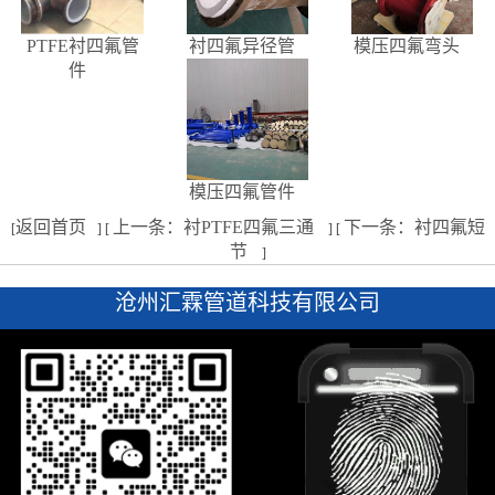
PTFE衬四氟管
衬四氟异径管
模压四氟弯头
件
模压四氟管件
返回首页
上一条：衬PTFE四氟三通
下一条：衬四氟短
[
] [
] [
节
]
沧州汇霖管道科技有限公司