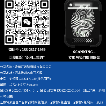
公司名称 : 沧州汇霖管道科技有限公司
公司地址 : 河北沧州盐山开发区
电话：刘经理13323171959(微信同号)
邮箱：1772484577@qq.com
冀ICP备2022014951号-3
、
冀公网安备13092502001364
网站建设：
沧州
利畅网络
汇霖管道主营产品有
钢衬四氟管道
,
钢衬四氟直管
,
钢衬四氟弯头
,
聚四