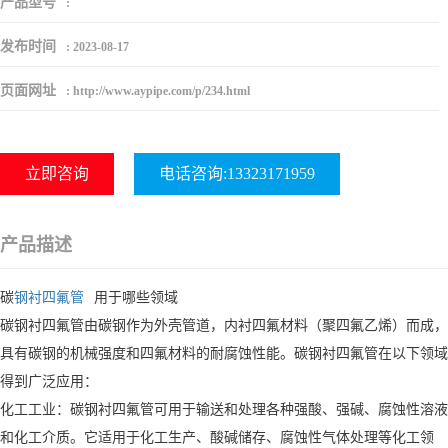
产品型号
:
发布时间
:
2023-08-17
页面网址
:
http://www.aypipe.com/p/234.html
立即咨询
电话咨询:13323171959
产品描述
碳
钢衬四氟管
用于哪些领域
碳钢衬四氟管由碳钢作为外壳管道，内衬四氟材料（聚四氟乙烯）而成，
具有碳钢的机械强度和四氟材料的耐腐蚀性能。碳钢衬四氟管在以下领域
得到广泛应用：
化工工业：碳钢衬四氟管可用于输送和处理各种强酸、强碱、腐蚀性溶液
和化工介质。它适用于化工生产、酸碱储存、腐蚀性气体处理等化工领