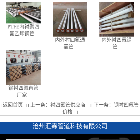
PTFE内衬聚四
氟乙烯钢管
内外衬四氟通
内外衬四氟钢
氯管
管
钢衬四氟直管
厂家
返回首页
上一条：衬四氟管供应商
下一条：钢衬四氟管
[
] [
] [
价格
]
沧州汇霖管道科技有限公司