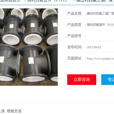
道网站首页
>
钢衬四氟管件（PTFE）
>
模压衬四氟三通厂家
产品名称
:
模压衬四氟三通厂
产品类型
:
钢衬四氟管件（PTF
产品型号
:
发布时间
:
2023-09-02
页面网址
:
http://www.aypipe.c
立即咨询
电话
三通
检验方法