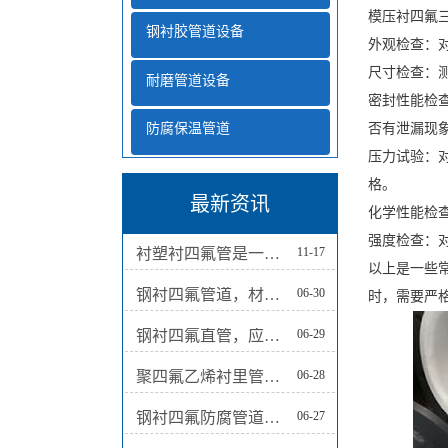
模压衬四氟
钢衬胶管道设备
外观检查：
尺寸检查：
耐磨管道设备
密封性能检
防腐保温管道
否有泄漏现
压力试验：
格。
最新资讯
化学性能检
强度检查：
衬塑衬四氟管是一种结合了钢管和塑料材质性能的管道产品
11-17
以上是一些
钢衬四氟管道，材料保障工业应用的顺利进行
06-30
时，需要严
钢衬四氟直管，应用广泛
06-29
聚四氟乙烯衬里管道，液体输送的选择
06-28
钢衬四氟防腐管道，保障工业运行的可靠选择
06-27