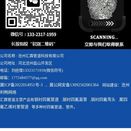
公司名称 : 沧州汇霖管道科技有限公司
公司地址 : 河北沧州盐山开发区
电话：刘经理13323171959(微信同号)
邮箱：1772484577@qq.com
冀ICP备2022014951号-3
、
冀公网安备13092502001364
网站建设：
沧州
利畅网络
汇霖管道主营产品有
钢衬四氟管道
,
钢衬四氟直管
,
钢衬四氟弯头
,
聚四
氟乙烯衬里管道
等多种衬四氟管道、管件。