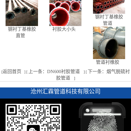
钢衬丁基橡胶
管道
钢衬丁基橡胶
衬胶大小头
直管
管道衬橡胶
返回首页
上一条：DN600衬胶管道
下一条：烟气脱硫衬
[
] [
] [
胶管道
]
沧州汇霖管道科技有限公司